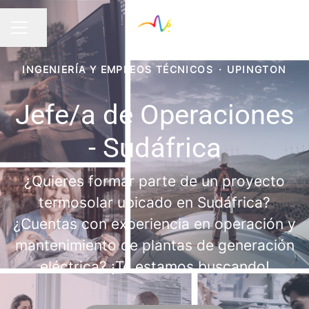
Compartir página
MENÚ DE EMPLEO
INGENIERÍA Y EMPLEOS TÉCNICOS
·
UPINGTON
Jefe/a de Operaciones
- Sudáfrica
¿Quieres formar parte de un proyecto
termosolar ubicado en Sudáfrica?
¿Cuentas con experiencia en operación y
mantenimiento de plantas de generación
eléctrica? ¡Te estamos buscando!