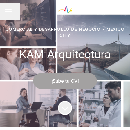
Compartir página
MENÚ DE EMPLEO
COMERCIAL Y DESARROLLO DE NEGOCIO
·
MEXICO
CITY
KAM Arquitectura
¡Sube tu CV!