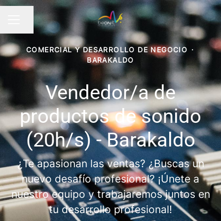
Compartir página
MENÚ DE EMPLEO
COMERCIAL Y DESARROLLO DE NEGOCIO
·
BARAKALDO
Vendedor/a de
productos de sonido
(20h/s) - Barakaldo
¿Te apasionan las ventas? ¿Buscas un
nuevo desafío profesional? ¡Únete a
nuestro equipo y trabajaremos juntos en
tu desarrollo profesional!