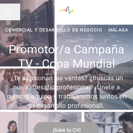
Compartir página
MENÚ DE EMPLEO
COMERCIAL Y DESARROLLO DE NEGOCIO
·
MÁLAGA
Promotor/a Campaña
TV - Copa Mundial
¿Te apasionan las ventas? ¿Buscas un
nuevo desafío profesional? ¡Únete a
nuestro equipo y trabajaremos juntos en
tu desarrollo profesional!.
¡Sube tu CV!